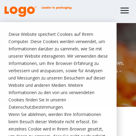
Diese Website speichert Cookies auf Ihrem
Computer. Diese Cookies werden verwendet, um
NEWS & AKTUELLES
Informationen darüber zu sammeln, wie Sie mit
unserer Website interagieren. Wir verwenden diese
Bleiben Sie informiert: Hier finden Sie aktuelle News,
Informationen, um Ihre Browser-Erfahrung zu
Branchen­trends und Updates der Logo-Plastic AG –
verbessern und anzupassen, sowie für Analysen
und Messungen zu unseren Besuchern auf dieser
Ihrem Verpackungshersteller in der Schweiz.
Website und anderen Medien. Weitere
Informationen zu den von uns verwendeten
Cookies finden Sie in unseren
Datenschutzbestimmungen.
Wenn Sie ablehnen, werden Ihre Informationen
beim Besuch dieser Website nicht erfasst. Ein
NEUSTE
ARTIKEL
einzelnes Cookie wird in Ihrem Browser gesetzt,